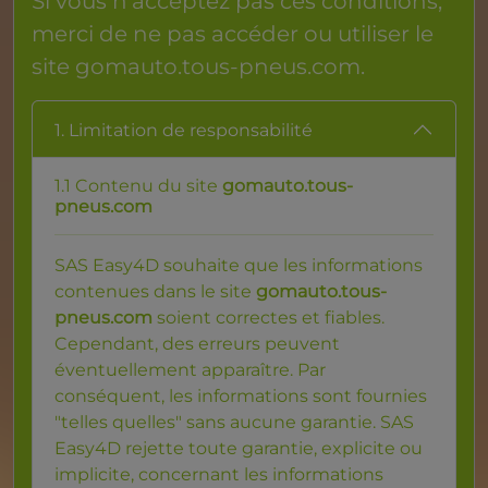
Si vous n'acceptez pas ces conditions,
merci de ne pas accéder ou utiliser le
site
gomauto.tous-pneus.com
.
1. Limitation de responsabilité
1.1 Contenu du site
gomauto.tous-
pneus.com
SAS Easy4D souhaite que les informations
contenues dans le site
gomauto.tous-
pneus.com
soient correctes et fiables.
Cependant, des erreurs peuvent
éventuellement apparaître. Par
conséquent, les informations sont fournies
"telles quelles" sans aucune garantie. SAS
Easy4D rejette toute garantie, explicite ou
implicite, concernant les informations